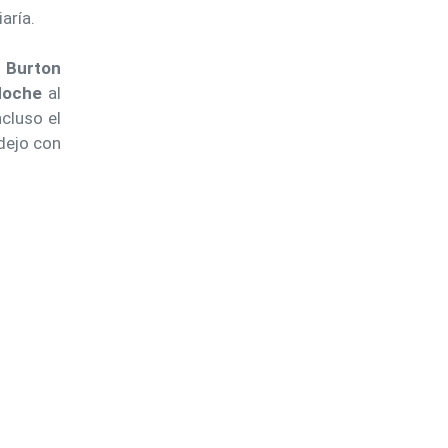
aría.
 Burton
Noche
al
cluso el
 dejo con