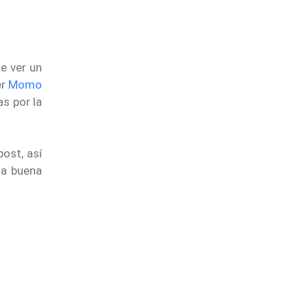
e ver un
er
Momo
s por la
ost, así
na buena